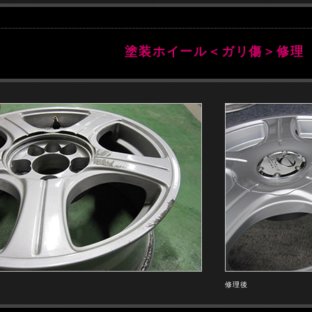
塗装ホイール＜ガリ傷＞修理
前
修理後